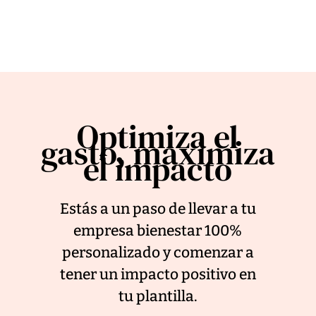
Optimiza el
gasto, maximiza
el impacto
Estás a un paso de llevar a tu
empresa bienestar 100%
personalizado y comenzar a
tener un impacto positivo en
tu plantilla.