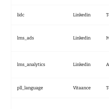
lidc
Linkedin
T
lms_ads
Linkedin
M
lms_analytics
Linkedin
A
pll_language
Vitaance
T