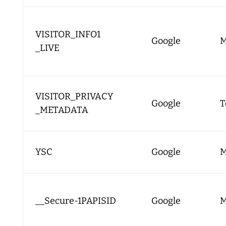
VISITOR_INFO1
Google
M
_LIVE
VISITOR_PRIVACY
Google
T
_METADATA
YSC
Google
M
__Secure-1PAPISID
Google
M