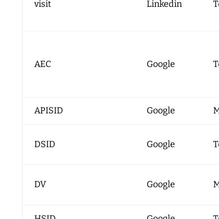
visit
Linkedin
T
AEC
Google
T
APISID
Google
M
DSID
Google
T
DV
Google
M
HSID
Google
T