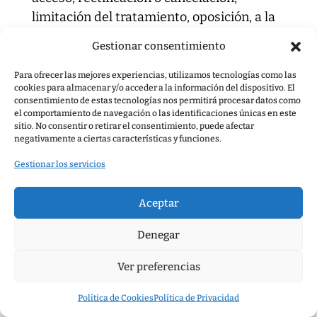
limitación del tratamiento, oposición, a la
portabilidad de los datos o a no ser objeto
Gestionar consentimiento
de una decisión basada únicamente en el
tratamiento automatizado, así como para
Para ofrecer las mejores experiencias, utilizamos tecnologías como las
cookies para almacenar y/o acceder a la información del dispositivo. El
retirar el consentimiento prestado.
consentimiento de estas tecnologías nos permitirá procesar datos como
el comportamiento de navegación o las identificaciones únicas en este
En la medida en que la información
sitio. No consentir o retirar el consentimiento, puede afectar
negativamente a ciertas características y funciones.
procesada esté relacionada únicamente
con códigos o identificadores únicos de
Gestionar los servicios
dispositivos o navegadores utilizados por
el usuario, y no esté relacionada con datos
Aceptar
que identifiquen directamente al usuario,
Denegar
los derechos anteriores no serán
aplicables, a menos que el usuario
Ver preferencias
proporcione información adicional que
permita su identificación.
Política de Cookies
Política de Privacidad