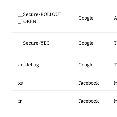
__Secure-ROLLOUT
Google
A
_TOKEN
__Secure-YEC
Google
T
ar_debug
Google
T
xs
Facebook
M
fr
Facebook
M