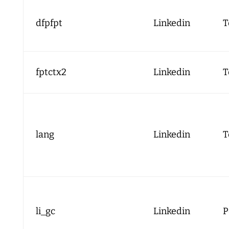
dfpfpt
Linkedin
T
fptctx2
Linkedin
T
lang
Linkedin
T
li_gc
Linkedin
P