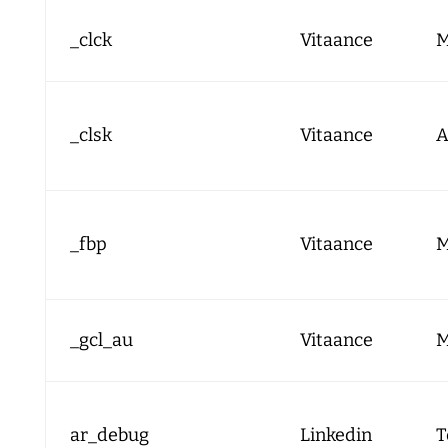
_clck
Vitaance
M
_clsk
Vitaance
A
_fbp
Vitaance
M
_gcl_au
Vitaance
M
ar_debug
Linkedin
T