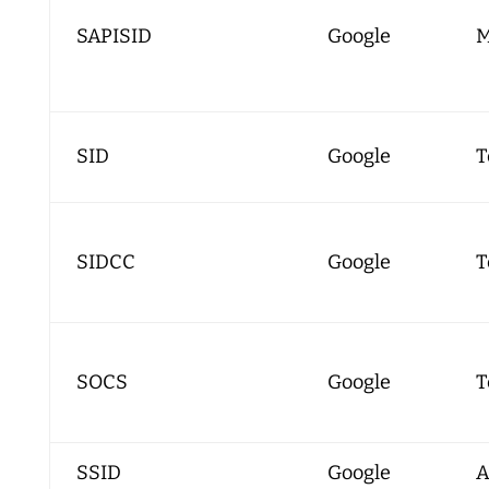
SAPISID
Google
M
SID
Google
T
SIDCC
Google
T
SOCS
Google
T
SSID
Google
A