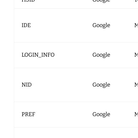
IDE
Google
M
LOGIN_INFO
Google
M
NID
Google
M
PREF
Google
M