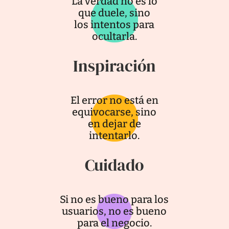
La verdad no es lo
que duele, sino
los intentos para
ocultarla.
Inspiración
El error no está en
equivocarse, sino
en dejar de
intentarlo.
Cuidado
Si no es bueno para los
usuarios, no es bueno
para el negocio.