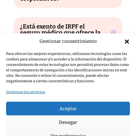
¿Está exento de IRPF el
seguro médico que ofrece la
empresa?
Gestionar consentimiento
Para ofrecer las mejores experiencias, utilizamos tecnologías como las
cookies para almacenar y/o acceder a la información del dispositivo. El
consentimiento de estas tecnologías nos permitirá procesar datos como
¿Existe algún límite en la
el comportamiento de navegación o las identificaciones únicas en este
exención fiscal para seguros
sitio. No consentir o retirar el consentimiento, puede afectar
de salud?
negativamente a ciertas características y funciones.
Gestionar los servicios
¿Es necesario que todos los
Aceptar
empleados contraten el
mismo nivel de cobertura?
Denegar
Ver preferencias