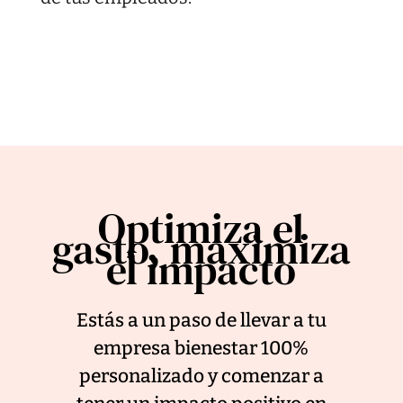
Optimiza el
gasto, maximiza
el impacto
Estás a un paso de llevar a tu
empresa bienestar 100%
personalizado y comenzar a