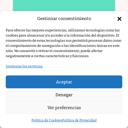
Gestionar consentimiento
Para ofrecer las mejores experiencias, utilizamos tecnologías como las
cookies para almacenar y/o acceder a la información del dispositivo. El
consentimiento de estas tecnologías nos permitirá procesar datos como
el comportamiento de navegación o las identificaciones únicas en este
sitio. No consentir o retirar el consentimiento, puede afectar
negativamente a ciertas características y funciones.
Gestionar los servicios
Aceptar
Denegar
Ver preferencias
Retribución Flexible en Empresas:
Guía completa para simplificar su
Política de Cookies
Política de Privacidad
gestión