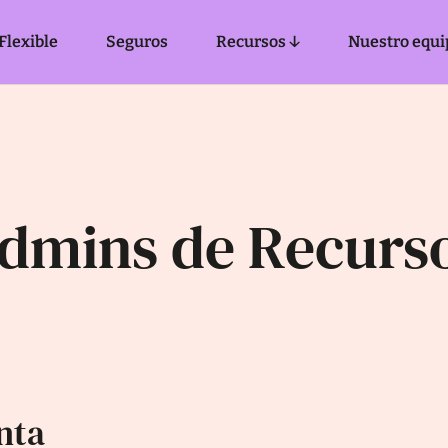
Flexible
Seguros
Recursos ↓
Nuestro equi
admins de Recur
nta