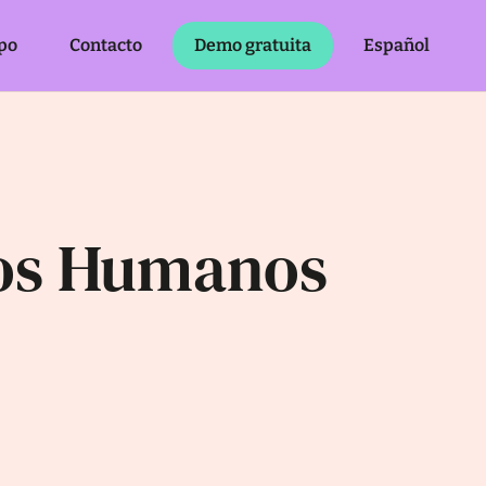
po
Contacto
Demo gratuita
Español
sos Humanos