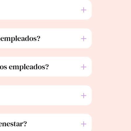
s empleados?
 los empleados?
enestar?