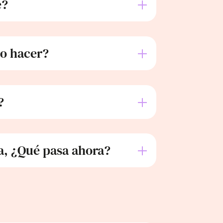
e?
bo hacer?
?
a, ¿Qué pasa ahora?