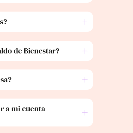
os?
aldo de Bienestar?
esa?
ar a mi cuenta