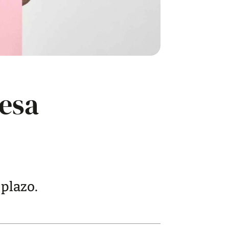
resa
 plazo.