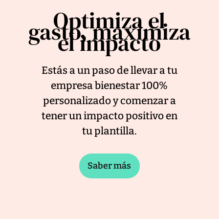
Optimiza el
gasto, maximiza
el impacto
Estás a un paso de llevar a tu
empresa bienestar 100%
personalizado y comenzar a
tener un impacto positivo en
tu plantilla.
Saber más