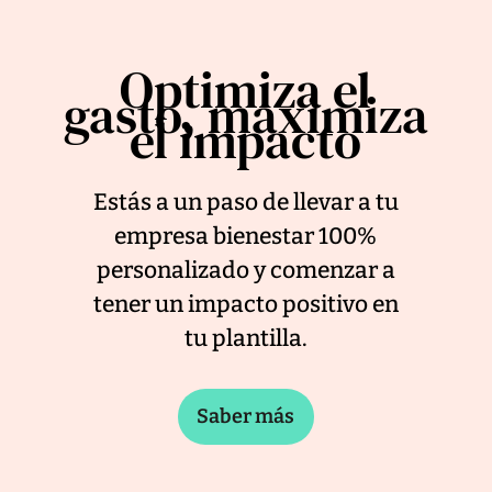
Optimiza el
gasto, maximiza
el impacto
Estás a un paso de llevar a tu
empresa bienestar 100%
personalizado y comenzar a
tener un impacto positivo en
tu plantilla.
Saber más