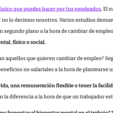
 único que puedes hacer por tus empleados
.
El s
. Y no lo decimos nosotros. Varios estudios demu
n segundo plano a la hora de cambiar de empleo 
ental
,
físico o social.
an aquellos que quieren cambiar de empleo? Seg
beneficios no salariales a la hora de plantearse
da, una remuneración flexible o tener la facilida
la diferencia a la hora de que un trabajador est
mo fomentar el bienestar mental en el trabajo? 