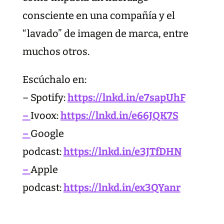
consciente en una compañía y el
“lavado” de imagen de marca, entre
muchos otros.
Escúchalo en:
– Spotify:
https://lnkd.in/e7sapUhF
–
Ivoox:
https://lnkd.in/e66JQK7S
–
Google
podcast:
https://lnkd.in/e3JTfDHN
–
Apple
podcast:
https://lnkd.in/ex3QYanr