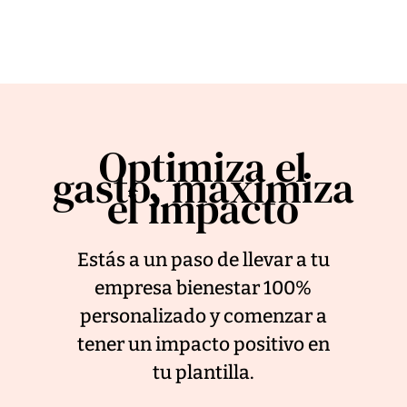
Optimiza el
gasto, maximiza
el impacto
Estás a un paso de llevar a tu
empresa bienestar 100%
personalizado y comenzar a
tener un impacto positivo en
tu plantilla.